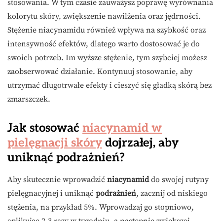
stosowania. W tym czasie zauważysz poprawę wyrównania
kolorytu skóry, zwiększenie nawilżenia oraz jędrności.
Stężenie niacynamidu również wpływa na szybkość oraz
intensywność efektów, dlatego warto dostosować je do
swoich potrzeb. Im wyższe stężenie, tym szybciej możesz
zaobserwować działanie. Kontynuuj stosowanie, aby
utrzymać długotrwałe efekty i cieszyć się gładką skórą bez
zmarszczek.
Jak stosować
niacynamid w
pielęgnacji skóry
dojrzałej, aby
uniknąć podrażnień?
Aby skutecznie wprowadzić
niacynamid
do swojej rutyny
pielęgnacyjnej i uniknąć
podrażnień
, zacznij od niskiego
stężenia, na przykład 5%. Wprowadzaj go stopniowo,
aplikując 2-3 razy w tygodniu, a następnie zwiększaj