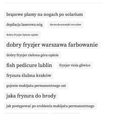
brązowe plamy na nogach po solarium
depilacja laserowa nóg
dermokosmetyki wrocław
dobry fryzjer bytom opinie
dobry fryzjer warszawa farbowanie
dobry fryzjer zielona góra opinie
fish pedicure lublin
fryzjer viola gliwice
fryzura ślubna kraków
gojenie makijażu permanentnego ust
jaka fryzura do brody
jak postępować po zrobieniu makijażu permanentnego