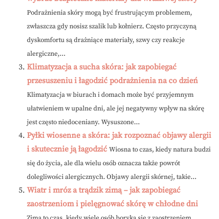
Podrażnienia skóry mogą być frustrującym problemem,
zwłaszcza gdy nosisz szalik lub kołnierz. Często przyczyną
dyskomfortu są drażniące materiały, szwy czy reakcje
alergiczne,...
Klimatyzacja a sucha skóra: jak zapobiegać
przesuszeniu i łagodzić podrażnienia na co dzień
Klimatyzacja w biurach i domach może być przyjemnym
ułatwieniem w upalne dni, ale jej negatywny wpływ na skórę
jest często niedoceniany. Wysuszone...
Pyłki wiosenne a skóra: jak rozpoznać objawy alergii
i skutecznie ją łagodzić
Wiosna to czas, kiedy natura budzi
się do życia, ale dla wielu osób oznacza także powrót
dolegliwości alergicznych. Objawy alergii skórnej, takie...
Wiatr i mróz a trądzik zimą – jak zapobiegać
zaostrzeniom i pielęgnować skórę w chłodne dni
Zima to czas, kiedy wiele osób boryka się z zaostrzeniem