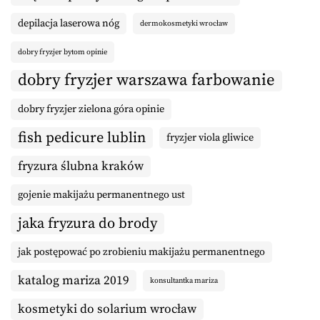
depilacja laserowa nóg
dermokosmetyki wrocław
dobry fryzjer bytom opinie
dobry fryzjer warszawa farbowanie
dobry fryzjer zielona góra opinie
fish pedicure lublin
fryzjer viola gliwice
fryzura ślubna kraków
gojenie makijażu permanentnego ust
jaka fryzura do brody
jak postępować po zrobieniu makijażu permanentnego
katalog mariza 2019
konsultantka mariza
kosmetyki do solarium wrocław