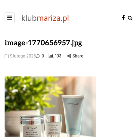
image-1770656957.jpg
9 lutego 2026
0
103
Share