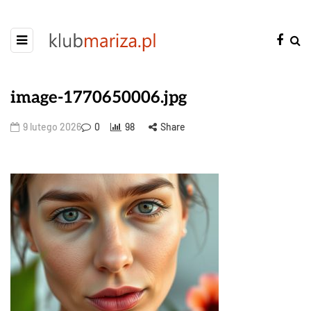
image-1770650006.jpg
9 lutego 2026
0
98
Share