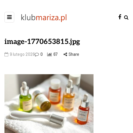
image-1770653815.jpg
9 lutego 2026
0
67
Share