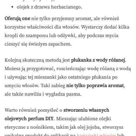
olejek z drzewa herbacianego.
Oferują one
nie tylko przyjemny aromat, ale również
korzystne właściwości dla włosów. Wystarczy dodać kilka
kropli do szamponu lub odżywki, aby podczas mycia
cieszyć się świeżym zapachem.
Kolejną skuteczną metodą jest
płukanka z wody różanej
.
Możesz ją przygotować, rozcieńczając wodę różaną z wodą
i używając tej mieszanki jako ostatniego płukania po
umyciu włosów. Taki zabieg
nie tylko poprawia aromat
,
ale także nawilża i wygładza pasma.
Warto również pomyśleć o
stworzeniu własnych
olejowych perfum DIY
. Mieszając ulubione olejki
eteryczne z nośnikiem, takim jak olej jojoba, stworzysz
unikalny produkt do aplikacji na
końcówki włosów
lub