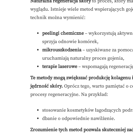
Naturalna regeneracja skóry
to proces, który ma
wyglądu. Istnieje wiele metod wspierających go
technik można wymienić:
peelingi chemiczne
– wykorzystują aktywn
sprzyja odnowie komórek,
mikrouszkodzenia
– uzyskiwane za pomocą
uruchamiają naturalny proces gojenia,
terapie laserowe
– wspomagają regenerację
Te metody mogą zwiększać produkcję kolagenu i e
jędrność skóry.
Oprócz tego, warto pamiętać o c
procesy regeneracyjne. Na przykład:
stosowanie kosmetyków łagodzących podr
dbanie o odpowiednie nawilżenie.
Zrozumienie tych metod pozwala skuteczniej za