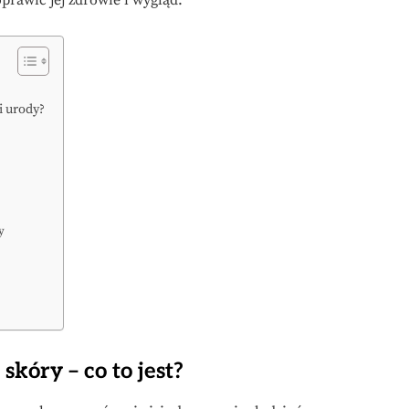
prawić jej zdrowie i wygląd.
i urody?
y
skóry – co to jest?