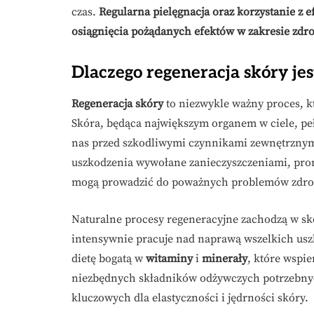
czas.
Regularna pielęgnacja oraz korzystanie z 
osiągnięcia pożądanych efektów w zakresie zdrow
Dlaczego regeneracja skóry je
Regeneracja skóry
to niezwykle ważny proces, k
Skóra, będąca największym organem w ciele, peł
nas przed szkodliwymi czynnikami zewnętrznymi
uszkodzenia wywołane zanieczyszczeniami, p
mogą prowadzić do poważnych problemów zdr
Naturalne procesy regeneracyjne zachodzą w sk
intensywnie pracuje nad naprawą wszelkich usz
dietę bogatą w
witaminy
i
minerały
, które wspi
niezbędnych składników odżywczych potrzebny
kluczowych dla elastyczności i jędrności skóry.