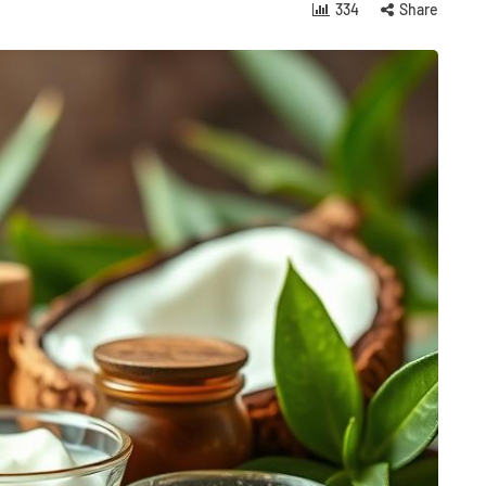
334
Share