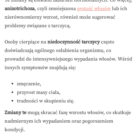
Te zmiany są efektem zaburzeń hormonalnych. Co więcej,
anizotrichoza
, czyli zmniejszona
gęstość włosów
lub ich
nierównomierny wzrost, również może sugerować
problemy związane z tarczycą.
Osoby cierpiące na
niedoczynność tarczycy
często
doświadczają ogólnego osłabienia organizmu, co
prowadzi do intensywniejszego wypadania włosów. Wśród
innych symptomów znajdują się:
zmęczenie,
przyrost masy ciała,
trudności w skupieniu się.
Zmiany te
mogą skracać fazę wzrostu włosów, co skutkuje
nadmiernym ich wypadaniem oraz pogorszeniem
kondycji.