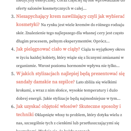
medycyny estetycznej. Coraz częściej są one wprowadzane do
oferty salonów kosmetycznych w całej...
Niezapychający krem nawilżający czyli jak wybierać
kosmetyki?
Na rynku jest wiele kremów do różnego rodzaju
skór. Znalezienie tego najlepszego dla własnej cery jest często
długim procesem, pełnym eksperymentów. Oprócz...
Jak pielęgnować ciało w ciąży?
Ciąża to wyjątkowy okres
w życiu każdej kobiety, który wiąże się z licznymi zmianami w
organizmie. Wzrost poziomu hormonów wpływa nie tylko...
W jakich stylizacjach najlepiej będą prezentować się
sandały damskie na szpilce?
Lato zbliża się wielkimi
krokami, a wraz z nim słońce, wysokie temperatury i dużo
dobrej energii. Jakie stylizacje będą najmodniejsze w tym...
Jak uzyskać objętość włosów? Skuteczne sposoby i
techniki
Oklapnięte włosy to problem, który dotyka wielu z
nas, szczególnie tych z cienkimi lub przetłuszczającymi się