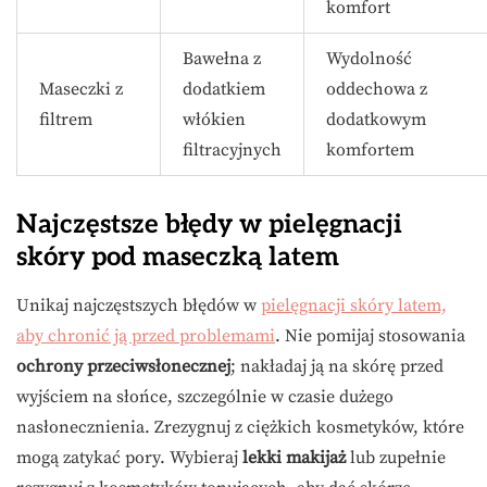
komfort
Bawełna z
Wydolność
Maseczki z
dodatkiem
oddechowa z
filtrem
włókien
dodatkowym
filtracyjnych
komfortem
Najczęstsze błędy w pielęgnacji
skóry pod maseczką latem
Unikaj najczęstszych błędów w
pielęgnacji skóry latem,
aby chronić ją przed problemami
. Nie pomijaj stosowania
ochrony przeciwsłonecznej
; nakładaj ją na skórę przed
wyjściem na słońce, szczególnie w czasie dużego
nasłonecznienia. Zrezygnuj z ciężkich kosmetyków, które
mogą zatykać pory. Wybieraj
lekki makijaż
lub zupełnie