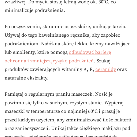
wrażliwej. Do mycia stosuj letnią wodę ok. 30°C, co
minimalizuje podrażnienia.
Po oczyszczeniu, starannie osusz skórę, unikając tarcia.
Używaj do tego bawełnianego ręcznika, aby zapobiec
podrażnieniom. Nałóż na skórę lekkie kremy nawilżające
lub emolienty, które pomogą
odbudować barierę
ochronną i zmniejszą ryzyko podrażnień
. Szukaj
produktów zawierających witaminy A, E,
ceramidy
oraz
naturalne ekstrakty.
Pamiętaj o regularnym praniu maseczek. Nosić je
powinno się tylko w suchym, czystym stanie. Wypieraj
maseczki w temperaturze co najmniej 60°C i prasuj je
przed każdym użyciem, aby zminimalizować ilość bakterii
oraz zanieczyszczeń. Unikaj także ciężkiego makijażu pod
maseczką, gdyż może on zatkać pory i prowadzić do