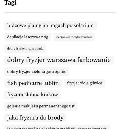
Tagi
brązowe plamy na nogach po solarium
depilacja laserowa nóg
dermokosmetyki wrocław
dobry fryzjer bytom opinie
dobry fryzjer warszawa farbowanie
dobry fryzjer zielona góra opinie
fish pedicure lublin
fryzjer viola gliwice
fryzura ślubna kraków
gojenie makijażu permanentnego ust
jaka fryzura do brody