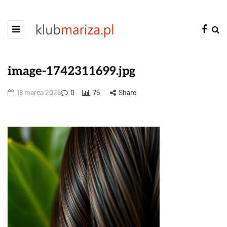
image-1742311699.jpg
18 marca 2025
0
75
Share