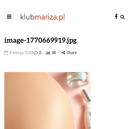
image-1770669919.jpg
9 lutego 2026
0
96
Share