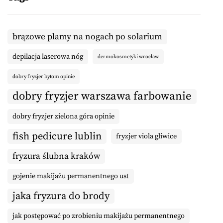
brązowe plamy na nogach po solarium
depilacja laserowa nóg
dermokosmetyki wrocław
dobry fryzjer bytom opinie
dobry fryzjer warszawa farbowanie
dobry fryzjer zielona góra opinie
fish pedicure lublin
fryzjer viola gliwice
fryzura ślubna kraków
gojenie makijażu permanentnego ust
jaka fryzura do brody
jak postępować po zrobieniu makijażu permanentnego