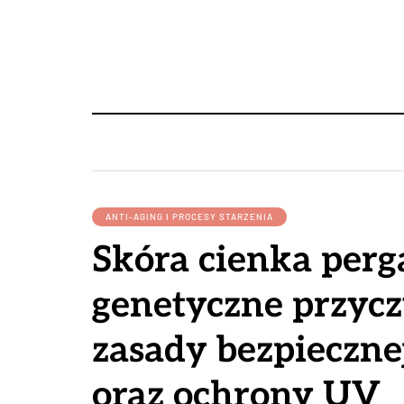
ANTI-AGING I PROCESY STARZENIA
Skóra cienka per
genetyczne przycz
zasady bezpiecznej
oraz ochrony UV