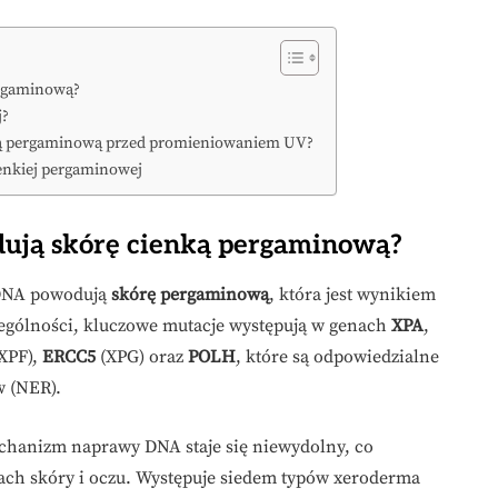
ergaminową?
j?
enką pergaminową przed promieniowaniem UV?
ienkiej pergaminowej
dują skórę cienką pergaminową?
 DNA powodują
skórę pergaminową
, która jest wynikiem
gólności, kluczowe mutacje występują w genach
XPA
,
XPF),
ERCC5
(XPG) oraz
POLH
, które są odpowiedzialne
w (NER).
echanizm naprawy DNA staje się niewydolny, co
ach skóry i oczu. Występuje siedem typów xeroderma