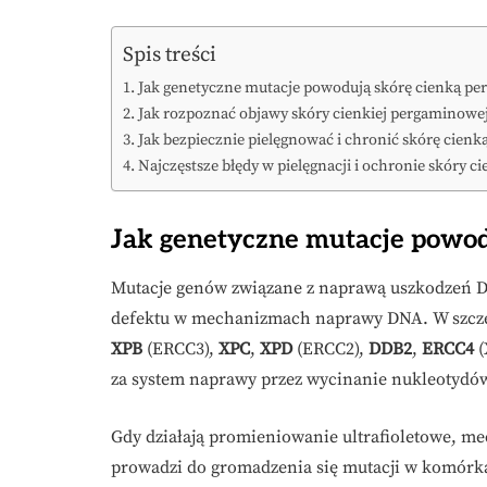
Spis treści
Jak genetyczne mutacje powodują skórę cienką p
Jak rozpoznać objawy skóry cienkiej pergaminowe
Jak bezpiecznie pielęgnować i chronić skórę ci
Najczęstsze błędy w pielęgnacji i ochronie skóry c
Jak genetyczne mutacje powo
Mutacje genów związane z naprawą uszkodzeń
defektu w mechanizmach naprawy DNA. W szcze
XPB
(ERCC3),
XPC
,
XPD
(ERCC2),
DDB2
,
ERCC4
(
za system naprawy przez wycinanie nukleotydó
Gdy działają promieniowanie ultrafioletowe, m
prowadzi do gromadzenia się mutacji w komórk