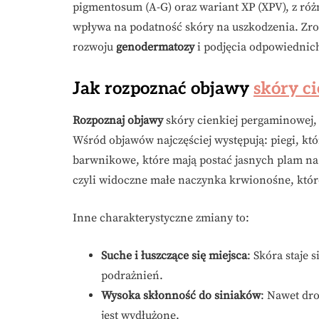
pigmentosum (A-G) oraz wariant XP (XPV), z ró
wpływa na podatność skóry na uszkodzenia. Zroz
rozwoju
genodermatozy
i podjęcia odpowiednic
Jak rozpoznać objawy
skóry c
Rozpoznaj objawy
skóry cienkiej pergaminowej,
Wśród objawów najczęściej występują: piegi, kt
barwnikowe, które mają postać jasnych plam na
czyli widoczne małe naczynka krwionośne, któ
Inne charakterystyczne zmiany to:
Suche i łuszczące się miejsca
: Skóra staje 
podrażnień.
Wysoka skłonność do siniaków
: Nawet dr
jest wydłużone.