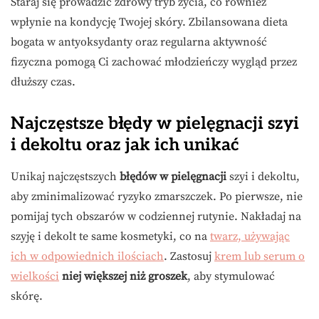
Staraj się prowadzić zdrowy tryb życia, co również
wpłynie na kondycję Twojej skóry. Zbilansowana dieta
bogata w antyoksydanty oraz regularna aktywność
fizyczna pomogą Ci zachować młodzieńczy wygląd przez
dłuższy czas.
Najczęstsze błędy w pielęgnacji szyi
i dekoltu oraz jak ich unikać
Unikaj najczęstszych
błędów w pielęgnacji
szyi i dekoltu,
aby zminimalizować ryzyko zmarszczek. Po pierwsze, nie
pomijaj tych obszarów w codziennej rutynie. Nakładaj na
szyję i dekolt te same kosmetyki, co na
twarz, używając
ich w odpowiednich ilościach
. Zastosuj
krem lub serum o
wielkości
niej większej niż groszek
, aby stymulować
skórę.