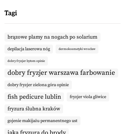
Tagi
brązowe plamy na nogach po solarium
depilacja laserowa nóg
dermokosmetyki wrocław
dobry fryzjer bytom opinie
dobry fryzjer warszawa farbowanie
dobry fryzjer zielona góra opinie
fish pedicure lublin
fryzjer viola gliwice
fryzura ślubna kraków
gojenie makijażu permanentnego ust
jaka fryzura do brody