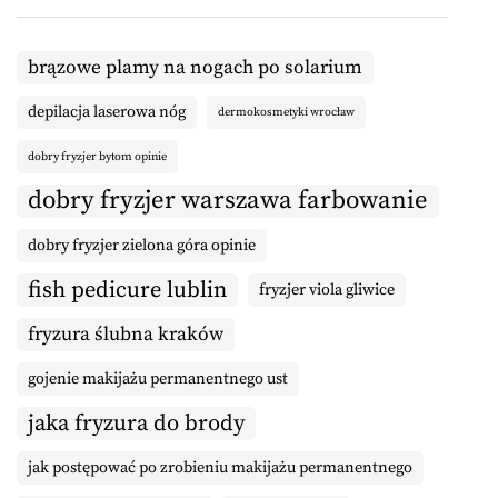
brązowe plamy na nogach po solarium
depilacja laserowa nóg
dermokosmetyki wrocław
dobry fryzjer bytom opinie
dobry fryzjer warszawa farbowanie
dobry fryzjer zielona góra opinie
fish pedicure lublin
fryzjer viola gliwice
fryzura ślubna kraków
gojenie makijażu permanentnego ust
jaka fryzura do brody
jak postępować po zrobieniu makijażu permanentnego